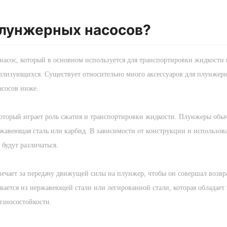
плунжерных насосов?
сос, который в основном используется для транспортировки жидкости 
таллизующихся. Существует относительно много аксессуаров для плунжер
асосов ниже.
оторый играет роль сжатия и транспортировки жидкости. Плунжеры обы
ржавеющая сталь или карбид. В зависимости от конструкции и использов
будут различаться.
ечает за передачу движущей силы на плунжер, чтобы он совершал возвр
ается из нержавеющей стали или легированной стали, которая обладает 
износостойкости.