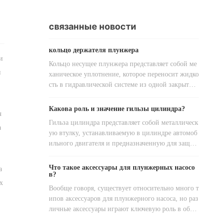
связанные новости
кольцо держателя плунжера
и
Кольцо несущее плунжера представляет собой ме
н
ханическое уплотнение, которое переносит жидко
сть в гидравлической системе из одной закрытой
емкости в другую. Он в основном используется в
механических и гидравлических системах, а такж
Какова роль и значение гильзы цилиндра?
ч
е в гидравлических системах кораблей и самолето
Гильза цилиндра представляет собой металлическ
в. Длина масляного кольца плунжера составляет
а
ую втулку, устанавливаемую в цилиндре автомоб
около 1000 слов, ниже приводится его подробное
ильного двигателя и предназначенную для защит
описание.
ы цилиндра автомобильного двигателя и обеспеч
ения уплотняющего зазора между цилиндром и п
Что такое аксессуары для плунжерных насосо
а
оршнем. Гильзы цилиндров имеют большое значе
в?
х
ние, поскольку они предотвращают прямой конта
Вообще говоря, существует относительно много т
кт поршней с блоком цилиндров, тем самым избе
ипов аксессуаров для плунжерного насоса, но раз
гая взаимного износа и повреждений. Когда двиг
личные аксессуары играют ключевую роль в обес
атель работает, газы сгорания под высоким давле
печении безопасной и стабильной работы плунж