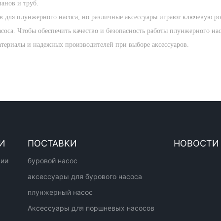
анов и труб.
в для плунжерного насоса, но различные аксессуары играют ключевую р
соса. Чтобы обеспечить качество и безопасность работы плунжерного на
атериалы и надежных производителей при выборе аксессуаров.
И
ПОСТАВКИ
НОВОСТИ
нии
буровой насос
аксессуары для бурового насоса
плунжерный насос
Аксессуары для поршневых насосов