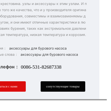
, крестовина. узлы и аксессуары к этим узлам. И п
 того же качества, что и у производителя оригина
оборудования, совместимы и взаимозаменяемы д
ругом, и они имеют отличные характеристики в лю
овиях бурения, таких как экстремальное давлени
кая температура, низкая температура и коррозия.
рия：
аксессуары для бурового насоса
ые слова：
аксессуары для бурового насоса
елефон：
0086-531-82687338
заться с нами
сопутствующие товары