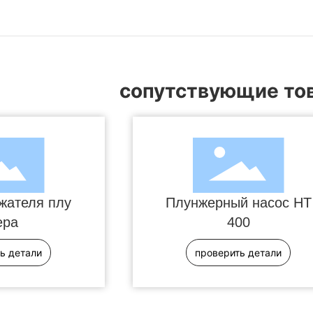
сопутствующие то
жателя плу
Плунжерный насос HT
ера
400
ь детали
проверить детали