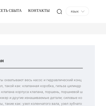
СЕТЬ СБЫТА
КОНТАКТЫ
язык
ан
ы охватывают весь насос и гидравлический конц
ел, такой как: клапанная коробка, гильза цилиндр
о клапана корпуса клапана, поршень, поршневой ш
унжер и другие изнашиваемые детали; силовые ко
ы, такие как: узел коленчатого вала, узел зубчато