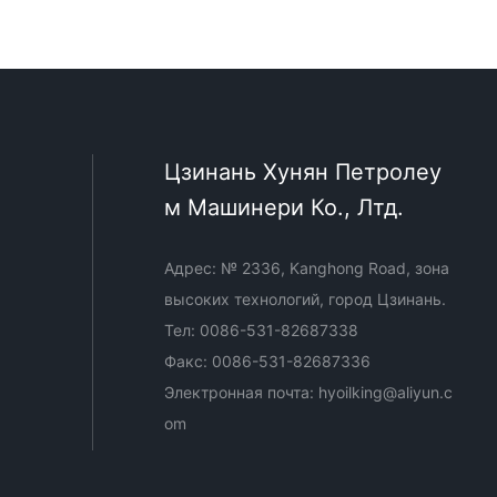
Цзинань Хунян Петролеу
м Машинери Ко., Лтд.
Адрес: № 2336, Kanghong Road, зона
высоких технологий, город Цзинань.
Тел:
0086-531-82687338
Факс:
0086-531-82687336
Электронная почта:
hyoilking@aliyun.c
om