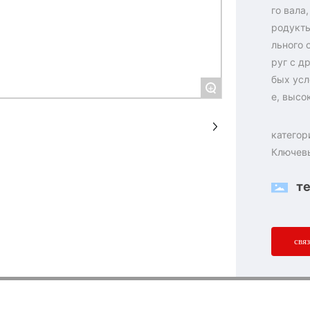
го вала
родукты
льного 
руг с д
бых усл
+
е, высо
катего
Ключев
т
свя