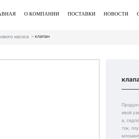
АВНАЯ
О КОМПАНИИ
ПОСТАВКИ
НОВОСТИ
клапан
рового насоса
клап
Продукт
евой уз
а, седл
ток, пл
мпонент